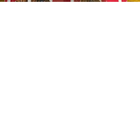
ATTUALITÀ
Rivista Elle blush Charlotte
Tilbury: sold out in edicola e
prezzi folli su Vinted
6 ago 2026 di elena di crescienzo