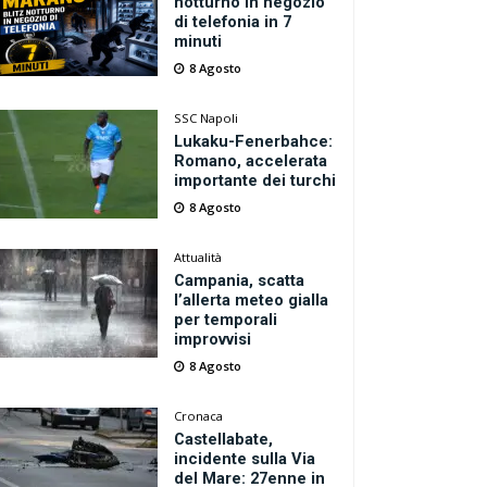
notturno in negozio
di telefonia in 7
minuti
8 Agosto
SSC Napoli
Lukaku-Fenerbahce:
Romano, accelerata
importante dei turchi
8 Agosto
Attualità
Campania, scatta
l’allerta meteo gialla
per temporali
improvvisi
8 Agosto
Cronaca
Castellabate,
incidente sulla Via
del Mare: 27enne in