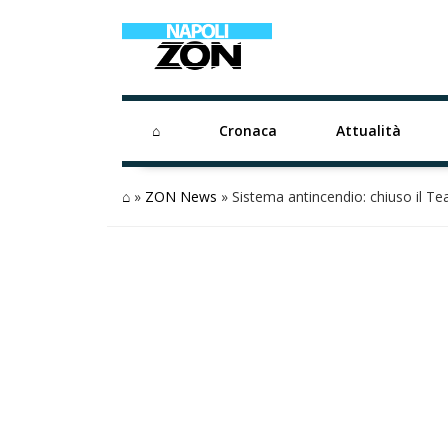
⌂
Cronaca
Attualità
⌂
»
ZON News
»
Sistema antincendio: chiuso il T