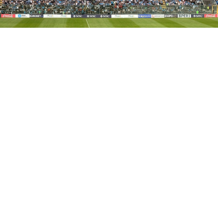
SSC NAPOLI
Pagelle Napoli-Osasuna:
Politano e Lucca firmano il
successo azzurro al Patini
5 ago 2026 di Marcello Framondi