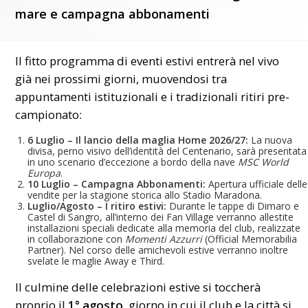
mare e campagna abbonamenti
Il fitto programma di eventi estivi entrerà nel vivo
già nei prossimi giorni, muovendosi tra
appuntamenti istituzionali e i tradizionali ritiri pre-
campionato:
6 Luglio – Il lancio della maglia Home 2026/27:
La nuova
divisa, perno visivo dell’identità del Centenario, sarà presentata
in uno scenario d’eccezione a bordo della nave
MSC World
Europa
.
10 Luglio – Campagna Abbonamenti:
Apertura ufficiale delle
vendite per la stagione storica allo Stadio Maradona.
Luglio/Agosto – I ritiro estivi:
Durante le tappe di Dimaro e
Castel di Sangro, all’interno dei Fan Village verranno allestite
installazioni speciali dedicate alla memoria del club, realizzate
in collaborazione con
Momenti Azzurri
(Official Memorabilia
Partner). Nel corso delle amichevoli estive verranno inoltre
svelate le maglie Away e Third.
Il culmine delle celebrazioni estive si toccherà
proprio il
1° agosto
, giorno in cui il club e la città si