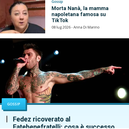
Gossip
Morta Nanà, la mamma
napoletana famosa su
TikTok
08 lug 2026 - Anna Di Marino
GOSSIP
Fedez ricoverato al
Fatebenefratelli: cosa è successo