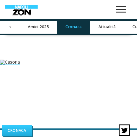
⌂
Amici 2025
Cronaca
Attualità
Cu
CRONACA