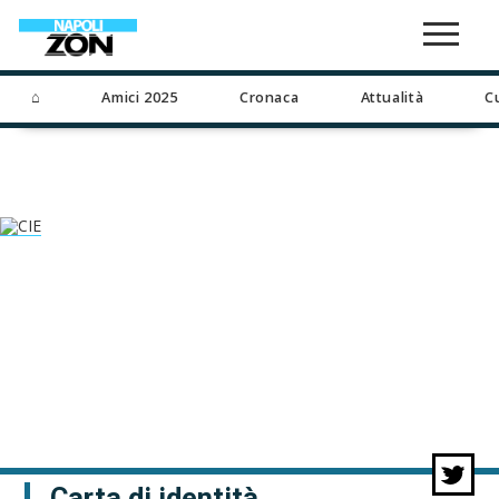
⌂
Amici 2025
Cronaca
Attualità
C
Carta di identità