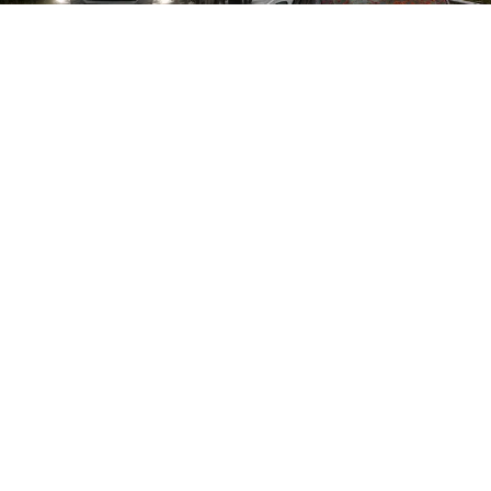
CRONACA
Tir contromano a Pomigliano:
auto sommersa da pomodori e
tragedia sfiorata
9 ago 2026 di Annamaria Minichino