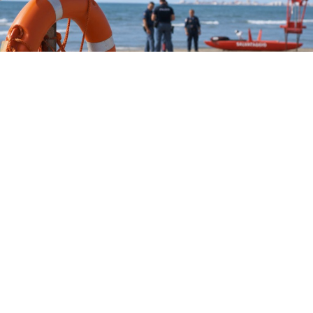
CRONACA
Tragedia a Paestum: donna
muore in spiaggia per un malore
9 ago 2026 di Annamaria Minichino