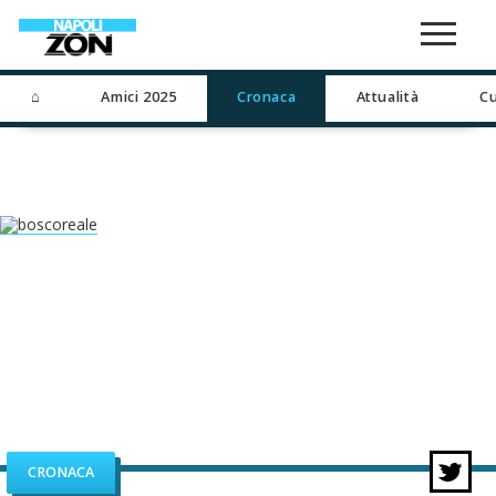
⌂
Amici 2025
Cronaca
Attualità
Cu
CRONACA