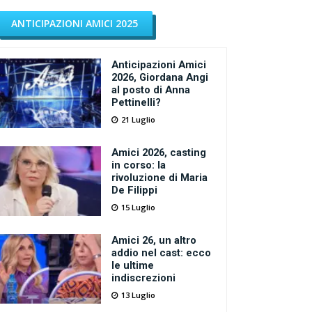
ANTICIPAZIONI AMICI 2025
Anticipazioni Amici
2026, Giordana Angi
al posto di Anna
Pettinelli?
21 Luglio
Amici 2026, casting
in corso: la
rivoluzione di Maria
De Filippi
15 Luglio
Amici 26, un altro
addio nel cast: ecco
le ultime
indiscrezioni
13 Luglio