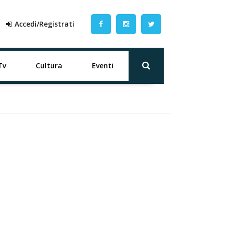
Accedi/Registrati
Tv
Cultura
Eventi