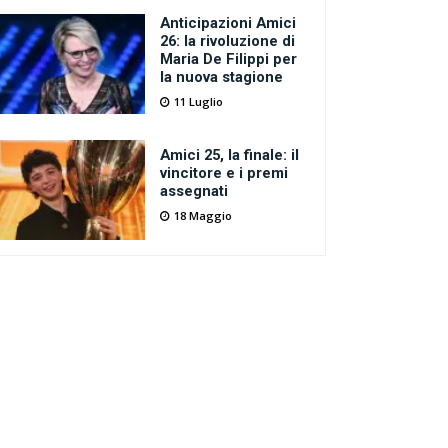
Anticipazioni Amici
26: la rivoluzione di
Maria De Filippi per
la nuova stagione
11 Luglio
Amici 25, la finale: il
vincitore e i premi
assegnati
18 Maggio