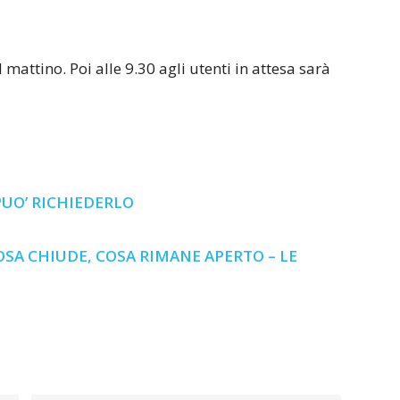
 mattino. Poi alle 9.30 agli utenti in attesa sarà
PUO’ RICHIEDERLO
SA CHIUDE, COSA RIMANE APERTO – LE