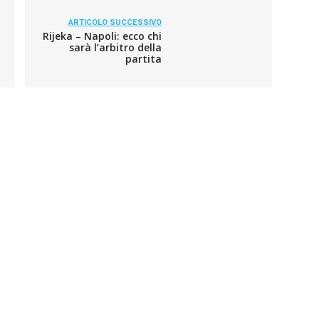
ARTICOLO SUCCESSIVO
Rijeka – Napoli: ecco chi
sarà l’arbitro della
partita