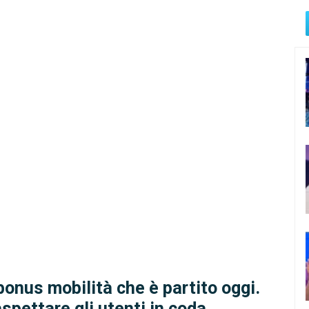
 bonus mobilità che è partito oggi.
spettare gli utenti in coda