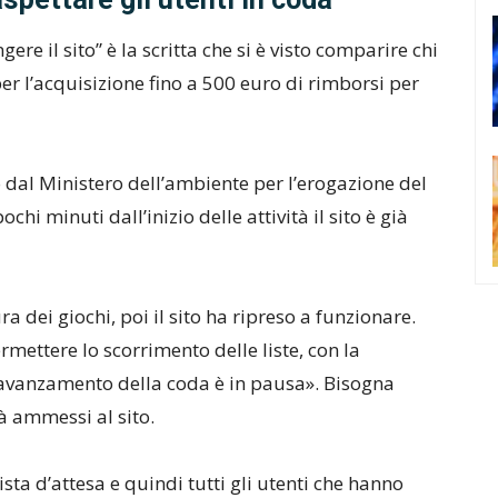
 il sito” è la scritta che si è visto comparire chi
er l’acquisizione fino a 500 euro di rimborsi per
ato dal Ministero dell’ambiente per l’erogazione del
chi minuti dall’inizio delle attività il sito è già
a dei giochi, poi il sito ha ripreso a funzionare.
rmettere lo scorrimento delle liste, con la
vanzamento della coda è in pausa». Bisogna
rà ammessi al sito.
sta d’attesa e quindi tutti gli utenti che hanno