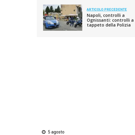
ARTICOLO PRECEDENTE
Napoli, controlli a
Ognissanti: controlli a
tappeto della Polizia
5 agosto