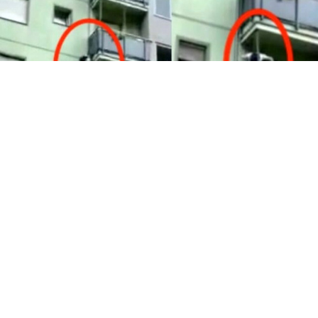
CRONACA
Pomigliano, allarme furti: ladri si
introducono nelle abitazioni
passando dai tubi del gas
7 ago 2026 di Annamaria Minichino