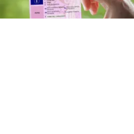
ATTUALITÀ
Nuovo Codice della Strada: multe
proporzionali, patente a 17 anni
e sorpassi a destra
9 ago 2026 di elena di crescienzo