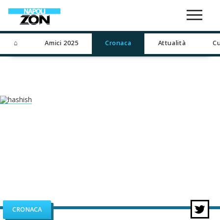
⌂
Amici 2025
Cronaca
Attualità
Cu
CRONACA