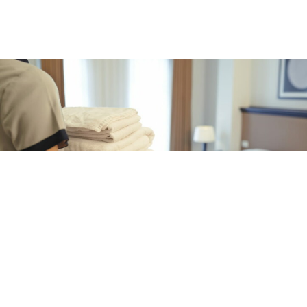
CRONACA
Tentata truffa in hotel a
Sorrento: si finge addetto alle
pulizie