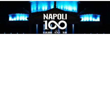
EVENTI
Festa centenario e terremoto,
Manfredi rassicura: “nessuno
stop agli eventi”
1 ago 2026 di Marcello Framondi