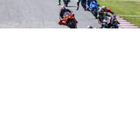
SPORT
MotoGP Silverstone 2026: il
programma
8 ago 2026 di elena di crescienzo