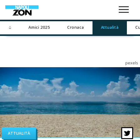
⌂
Amici 2025
Cronaca
Attualità
Cu
pexels
ATTUALITÀ