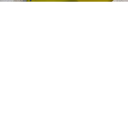
ATTUALITÀ
Assegno di Inclusione agosto
2026: date di pagamento,
rinnovo e importi INPS
8 ago 2026 di elena di crescienzo