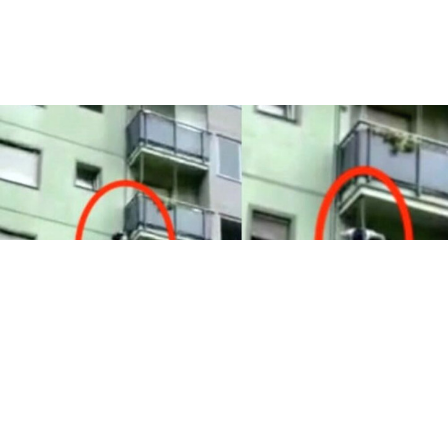
CRONACA
Pomigliano, allarme furti: ladri si
introducono nelle abitazioni