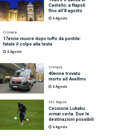
Castello: a Napoli
fino all’8 agosto
6 Agosto
Cronaca
17enne muore dopo tuffo da pontile:
fatale il colpo alla testa
6 Agosto
Cronaca
40enne trovato
morto ad Avellino
6 Agosto
SSC Napoli
Cessione Lukaku
ormai certa. Due le
destinazioni possibili
6 Agosto