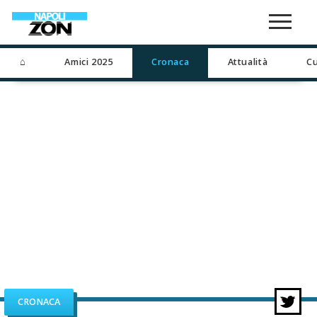
⌂
Amici 2025
Cronaca
Attualità
Cu
CRONACA