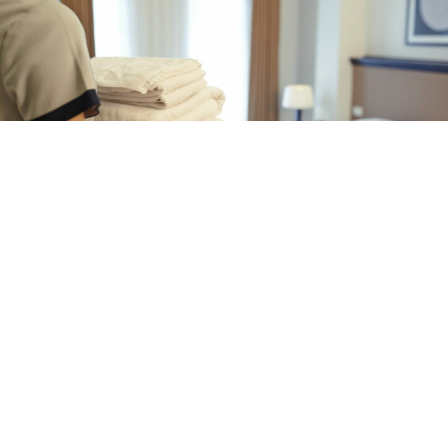
CRONACA
Tentata truffa in hotel a
Sorrento: si finge addetto alle
pulizie
8 ago 2026 di Arianna Esposito