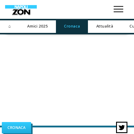
⌂
Amici 2025
Cronaca
Attualità
Cu
CRONACA