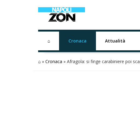
⌂
Cronaca
Attualità
⌂
»
Cronaca
»
Afragola: si finge carabiniere poi sca