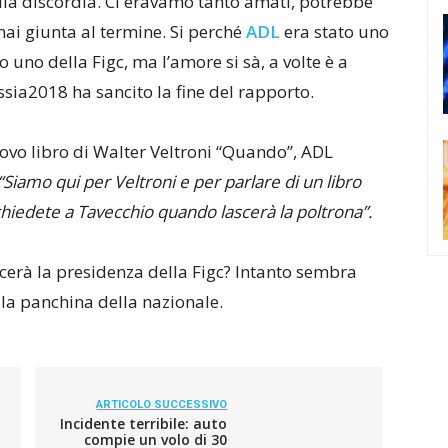
ella discordia. Ci eravamo tanto amati, potrebbe
mai giunta al termine. Si perché
ADL
era stato uno
 uno della Figc, ma l’amore si sà, a volte è a
sia2018 ha sancito la fine del rapporto.
uovo libro di Walter Veltroni “Quando”, ADL
“Siamo qui per Veltroni e per parlare di un libro
chiedete a Tavecchio quando lascerà la poltrona”.
scerà la presidenza della Figc? Intanto sembra
lla panchina della nazionale.
ARTICOLO SUCCESSIVO
Incidente terribile: auto
compie un volo di 30