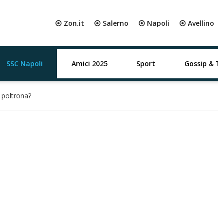
⦿ Zon.it
⦿ Salerno
⦿ Napoli
⦿ Avellino
SSC Napoli
Amici 2025
Sport
Gossip & 
 poltrona?