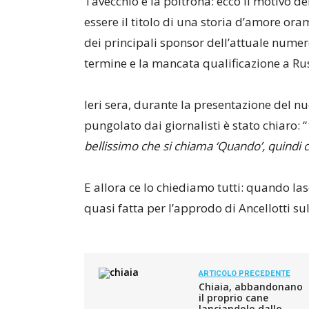
Tavecchio e la poltrona: ecco il motivo d
essere il titolo di una storia d’amore ora
dei principali sponsor dell’attuale numero
termine e la mancata qualificazione a Rus
Ieri sera, durante la presentazione del n
pungolato dai giornalisti è stato chiaro: “
bellissimo che si chiama ‘Quando’, quindi 
E allora ce lo chiediamo tutti: quando la
quasi fatta per l’approdo di Ancellotti su
ARTICOLO PRECEDENTE
Chiaia, abbandonano
il proprio cane
lanciandolo dallo