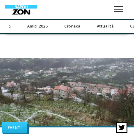
⌂
Amici 2025
Cronaca
Attualità
C
EVENTI