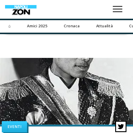
⌂
Amici 2025
Cronaca
Attualità
C
EVENTI